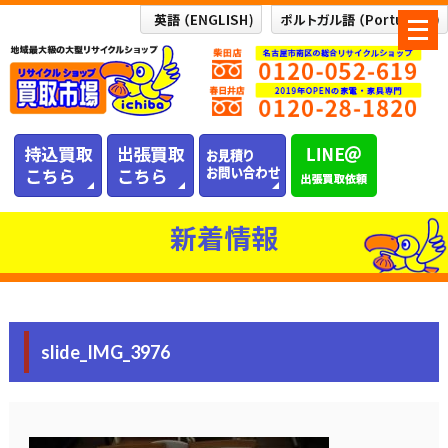
メ
ニ
ュ
ー
を
開
く
新着情報
slide_IMG_3976