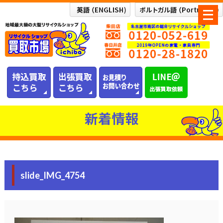
メ
ニ
ュ
ー
を
開
く
新着情報
slide_IMG_4754