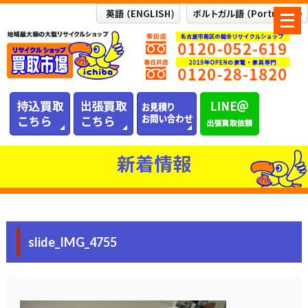
メ
ニ
ュ
ー
を
開
く
新着情報
slide_IMG_4755