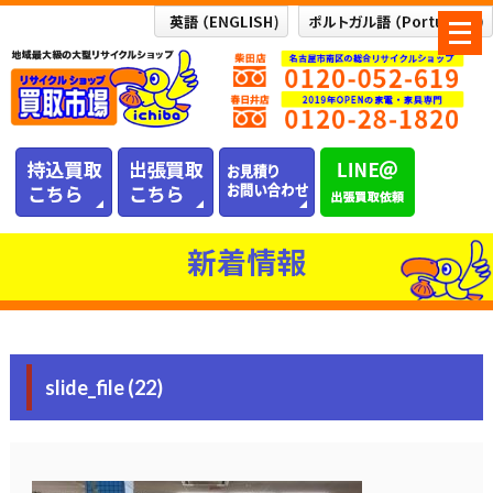
メ
ニ
ュ
ー
を
開
く
新着情報
slide_file (22)