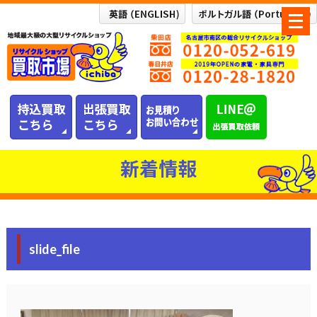
メ
ニ
ュ
ー
を
開
く
新着情報
slide_file