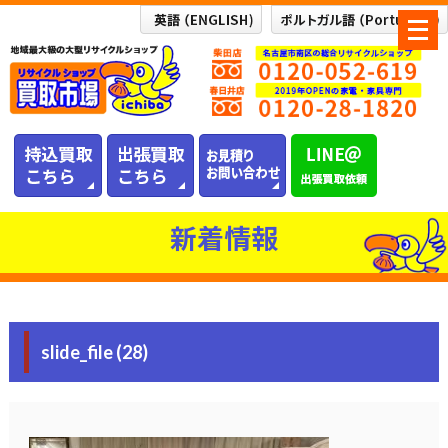
メ
ニ
ュ
ー
を
開
く
新着情報
slide_file (28)