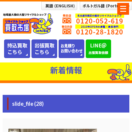
メ
ニ
ュ
ー
を
開
く
新着情報
slide_file (28)