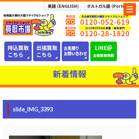
メ
ニ
ュ
ー
を
開
く
新着情報
slide_IMG_3393