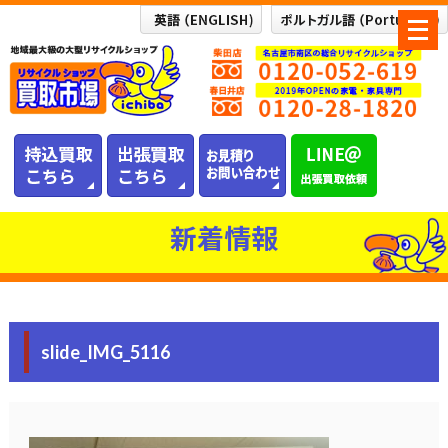
メ
ニ
ュ
ー
を
開
く
新着情報
slide_IMG_5116