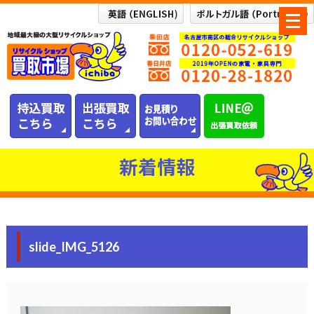
メ
ニ
ュ
ー
を
開
く
新着情報
slide_IMG_5126