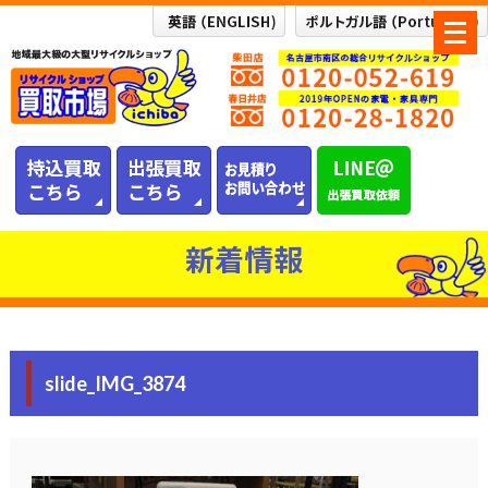
メ
ニ
ュ
ー
を
開
く
新着情報
slide_IMG_3874