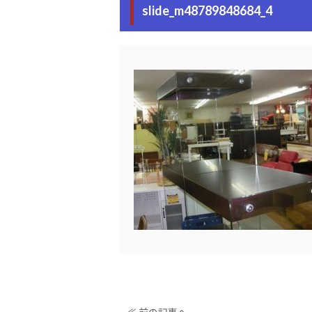
slide_m48789848684_4