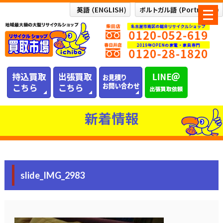
メ
ニ
ュ
ー
を
開
く
新着情報
slide_IMG_2983