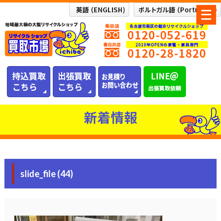
メ
ニ
ュ
ー
を
開
く
新着情報
slide_file (44)