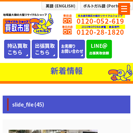
メ
ニ
ュ
ー
を
開
く
新着情報
slide_file (45)