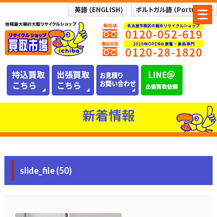
メ
ニ
ュ
ー
を
開
く
新着情報
slide_file (50)