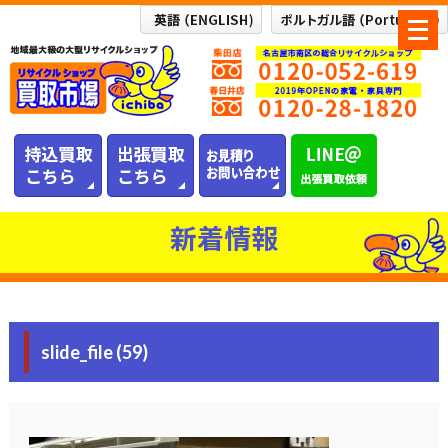
メ
ニ
ュ
ー
を
開
く
新着情報
slide_file (59)