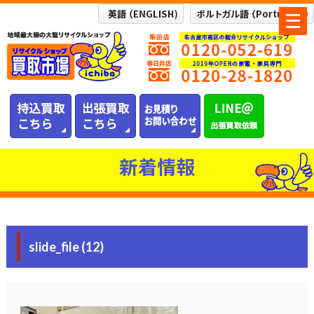
メ
ニ
ュ
ー
を
開
く
新着情報
slide_file (12)