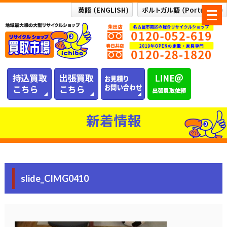
メ
ニ
ュ
ー
を
開
く
新着情報
slide_CIMG0410