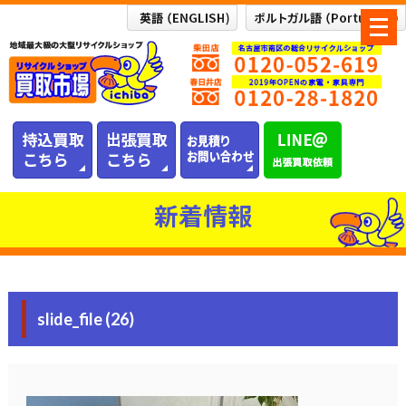
メ
ニ
ュ
ー
を
開
く
新着情報
slide_file (26)