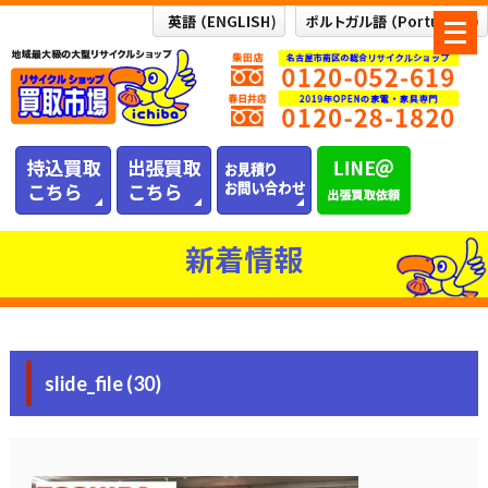
メ
ニ
ュ
ー
を
開
く
新着情報
slide_file (30)