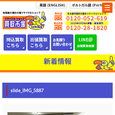
メ
ニ
ュ
ー
を
開
く
新着情報
slide_IMG_5887