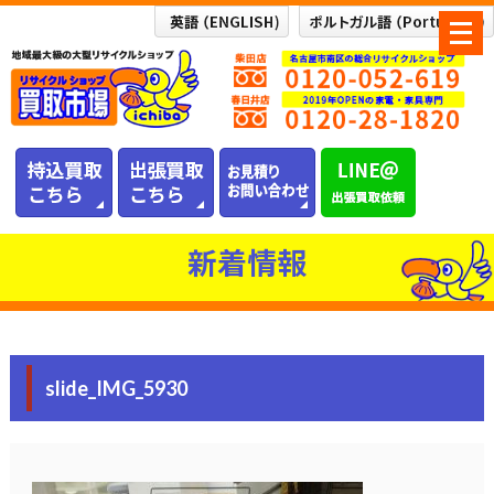
メ
ニ
ュ
ー
を
開
く
新着情報
slide_IMG_5930