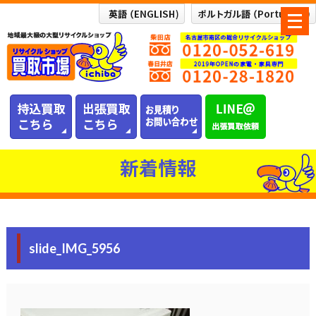
メ
ニ
ュ
ー
を
開
く
新着情報
slide_IMG_5956