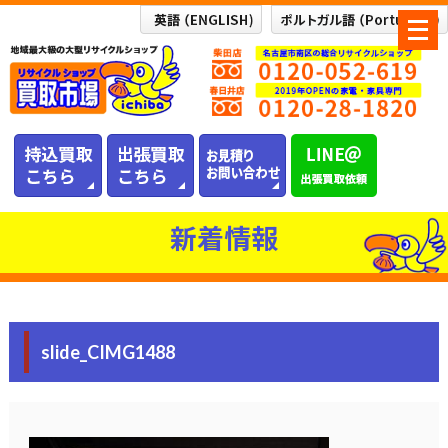
メ
ニ
ュ
ー
を
開
く
新着情報
slide_CIMG1488