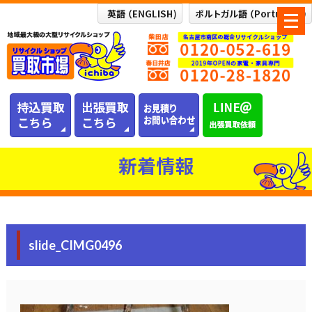
メ
ニ
ュ
ー
を
開
く
新着情報
slide_CIMG0496