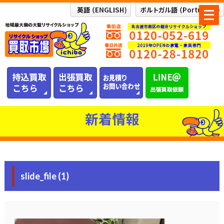
メ
ニ
ュ
ー
を
開
く
新着情報
slide_file (1)