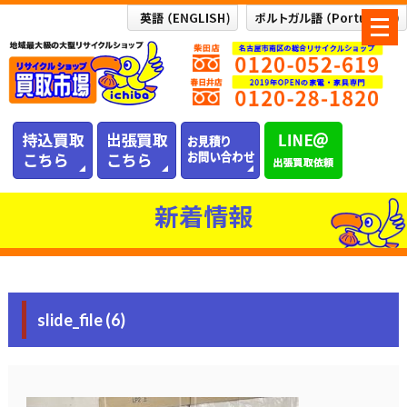
メ
ニ
ュ
ー
を
開
く
新着情報
slide_file (6)