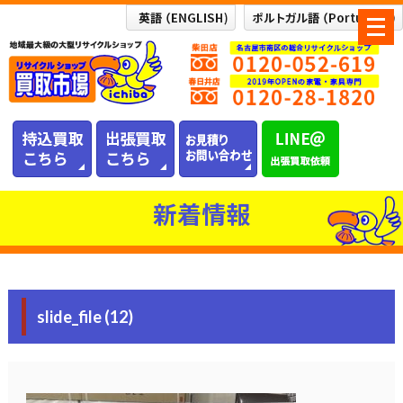
メ
ニ
ュ
ー
を
開
く
新着情報
slide_file (12)