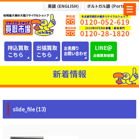
メ
ニ
ュ
ー
を
開
く
新着情報
slide_file (13)