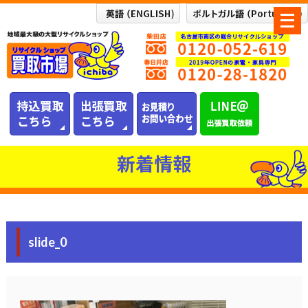
メ
ニ
ュ
ー
を
開
く
新着情報
slide_0