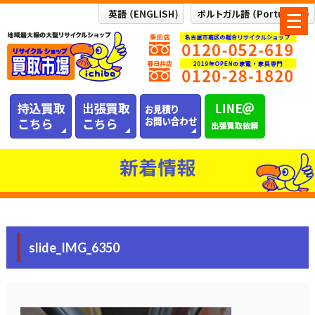
メ
ニ
ュ
ー
を
開
く
新着情報
slide_IMG_6350