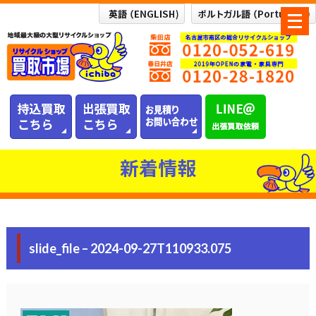
メ
ニ
ュ
ー
を
開
く
新着情報
slide_file – 2024-09-27T110933.075