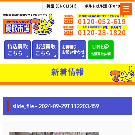
メ
ニ
ュ
ー
を
開
く
新着情報
slide_file – 2024-09-29T112203.459