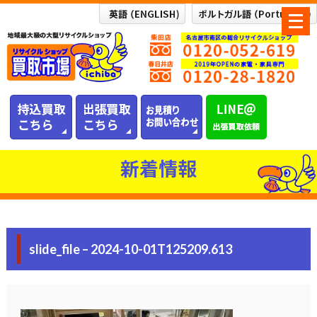
メ
ニ
ュ
ー
を
開
く
新着情報
slide_file – 2024-10-01T125209.613