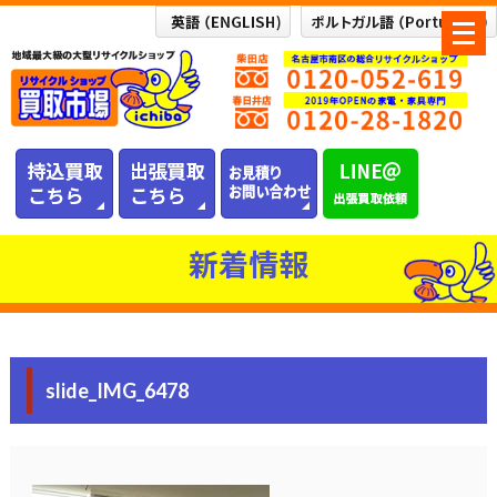
メ
ニ
ュ
ー
を
開
く
新着情報
slide_IMG_6478