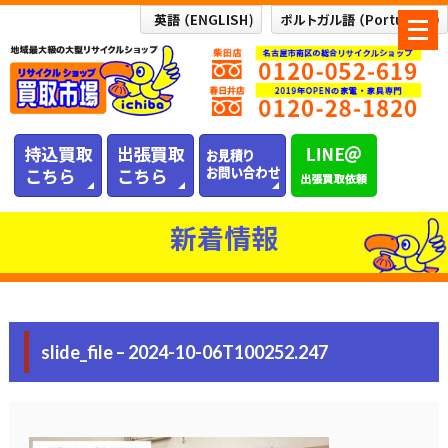
メ
ニ
ュ
ー
を
開
く
新着情報
slide_file – 2024-10-06T100252.247