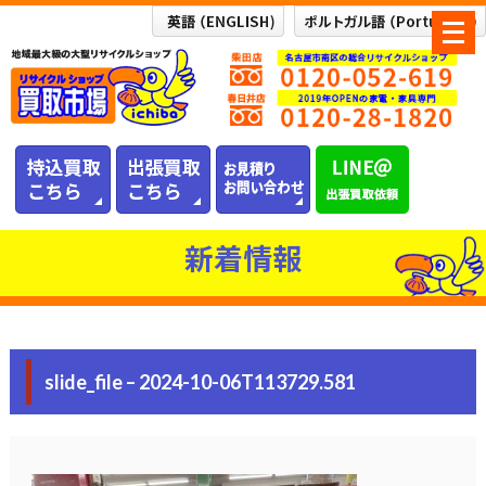
メ
ニ
ュ
ー
を
開
く
新着情報
slide_file – 2024-10-06T113729.581