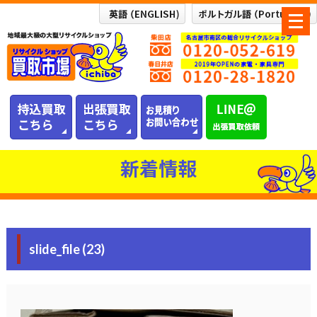
メ
ニ
ュ
ー
を
開
く
新着情報
slide_file (23)