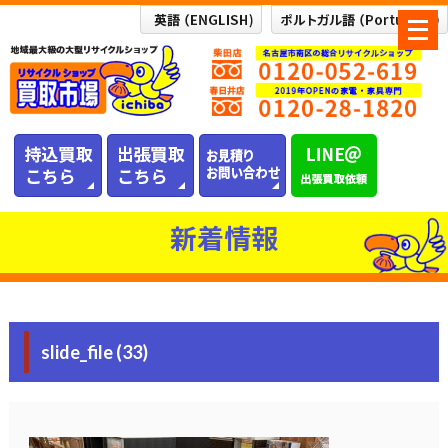
メ
ニ
ュ
ー
を
開
く
新着情報
slide_file (33)