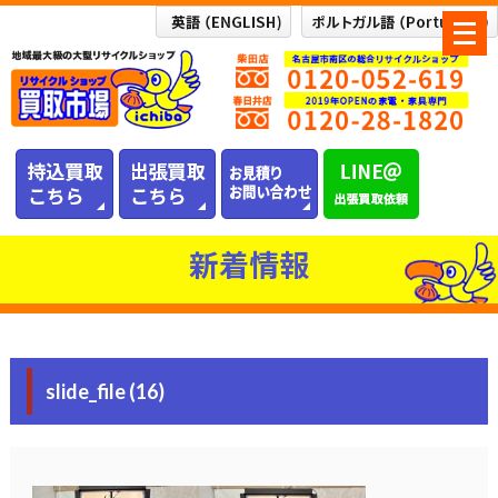
メ
ニ
ュ
ー
を
開
く
新着情報
slide_file (16)