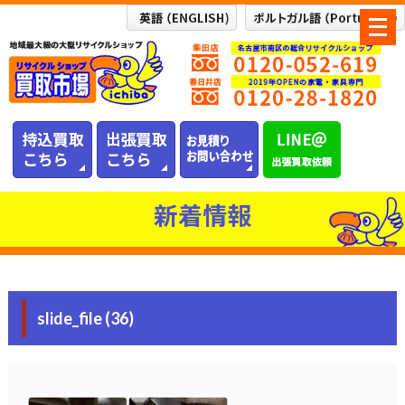
メ
ニ
ュ
ー
を
開
く
新着情報
slide_file (36)