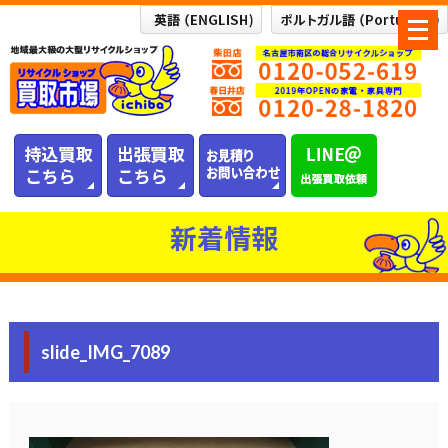
メ
ニ
ュ
ー
を
開
く
新着情報
slide_IMG_7089