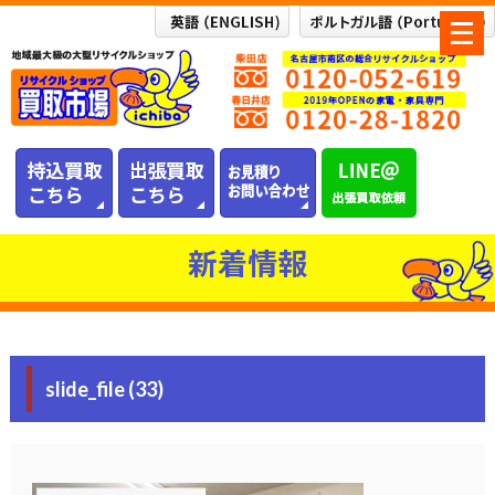
メ
ニ
ュ
ー
を
開
く
新着情報
slide_file (33)