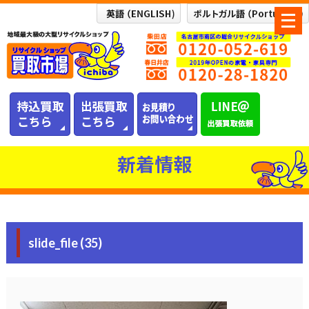
メ
ニ
ュ
ー
を
開
く
新着情報
slide_file (35)