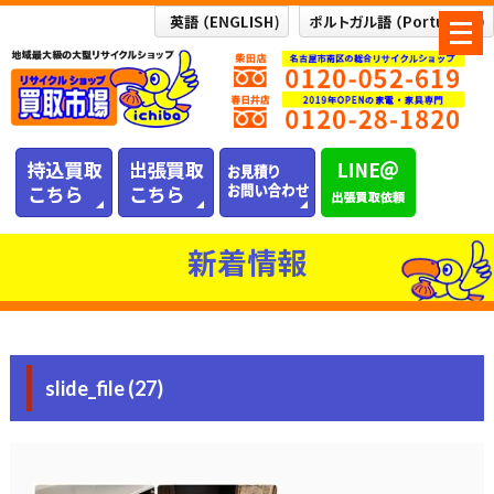
メ
ニ
ュ
ー
を
開
く
新着情報
slide_file (27)