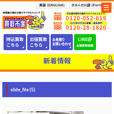
メ
ニ
ュ
ー
を
開
く
新着情報
slide_file (5)