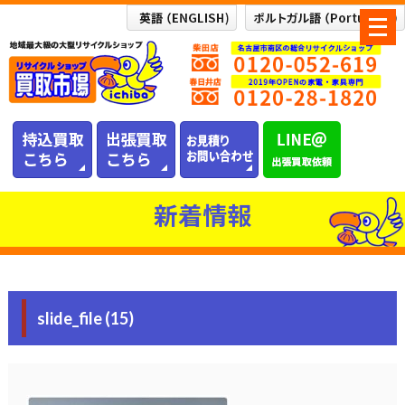
メ
ニ
ュ
ー
を
開
く
新着情報
slide_file (15)