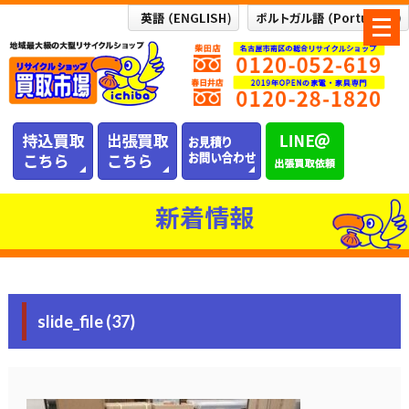
メ
ニ
ュ
ー
を
開
く
新着情報
slide_file (37)