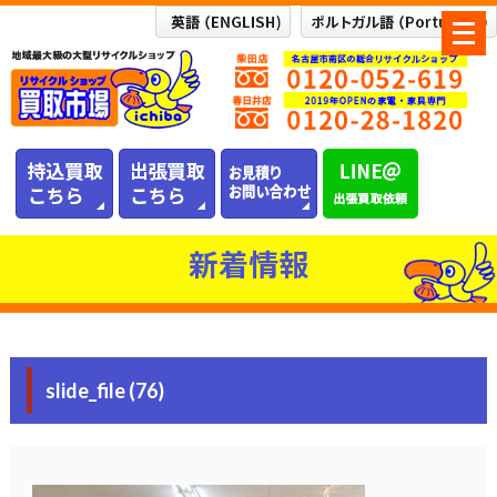
メ
ニ
ュ
ー
を
開
く
新着情報
slide_file (76)